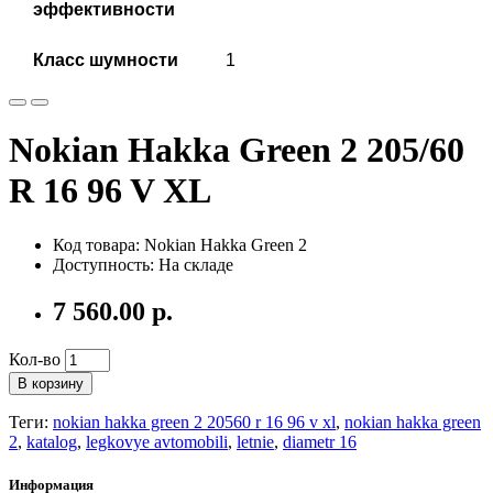
эффективности
Класс шумности
1
Nokian Hakka Green 2 205/60
R 16 96 V XL
Код товара: Nokian Hakka Green 2
Доступность: На складе
7 560.00 р.
Кол-во
В корзину
Теги:
nokian hakka green 2 20560 r 16 96 v xl
,
nokian hakka green
2
,
katalog
,
legkovye avtomobili
,
letnie
,
diametr 16
Информация