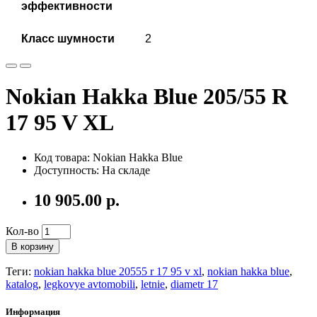
эффективности
Класс шумности
2
Nokian Hakka Blue 205/55 R
17 95 V XL
Код товара: Nokian Hakka Blue
Доступность: На складе
10 905.00 р.
Кол-во
В корзину
Теги:
nokian hakka blue 20555 r 17 95 v xl
,
nokian hakka blue
,
katalog
,
legkovye avtomobili
,
letnie
,
diametr 17
Информация